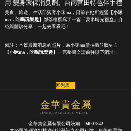
用 變身環保消臭劑。台南官田特色伴手禮
美食、旅遊、生活部落客小咪ma，日前在她所經營
【小咪
ma．吃喝玩樂趣】
部落格撰寫了一篇「菱米晴光禮盒」介
紹與體驗分享，一起去看看吧！
備註：本篇最新消息的照片，為小咪ma所拍攝並取材自
【小咪ma．吃喝玩樂趣】
，完整圖文請前往以下網址：
https://smi1014.pixnet.net/blog/post/469160951-
%E5%AE%98%E7%94%B0%E7%83%8F%E9%87%91-
%E8%8F%B1%E7%B1%B3%E6%99%B4%E5%85%89%E7%A
回列表
金華貴金屬
JINHUA PRECIOUS METAL
金華貴金屬有限公司統編：94007842
本公司為經濟部核准稅籍登記之公司行號，每筆交易均