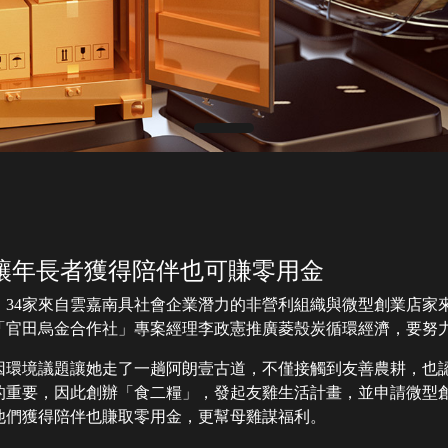
讓年長者獲得陪伴也可賺零用金
，34家來自雲嘉南具社會企業潛力的非營利組織與微型創業店家
「官田烏金合作社」專案經理李政憲推廣菱殼炭循環經濟，要努
前因環境議題讓她走了一趟阿朗壹古道，不僅接觸到友善農耕，也
的重要，因此創辦「食二糧」，發起友雞生活計畫，並申請微型
他們獲得陪伴也賺取零用金，更幫母雞謀福利。