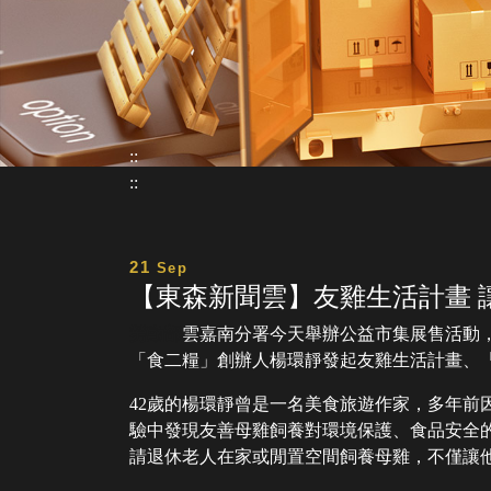
::
::
21
Sep
【東森新聞雲】友雞生活計畫 
勞動部
雲嘉南分署今天舉辦公益市集展售活動
「食二糧」創辦人楊環靜發起友雞生活計畫、
42歲的楊環靜曾是一名美食旅遊作家，多年
驗中發現友善母雞飼養對環境保護、食品安全
請退休老人在家或閒置空間飼養母雞，不僅讓