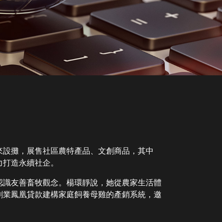
來設攤，展售社區農特產品、文創商品，其中
力打造永續社企。
認識友善畜牧觀念。楊環靜說，她從農家生活體
創業鳳凰貸款建構家庭飼養母雞的產銷系統，邀