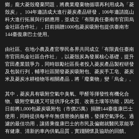
鄉」龐大菱殼廢棄問題，將農業廢棄物循環再利用成為「菱
殼炭」。104年邀請成大進行菱炭產品研發，106年邀請崑山
科大進行拓展與行銷應用，並成立「有限責任臺南市官田烏
金社區合作社」，日前捐贈1000包菱炭吸附包提供臺南市
144臺復康巴士使用。
由社區、在地小農及產官學民各界共同成立「有限責任臺南
市官田烏金社區合作社」，以菱殼炭為發展核心基礎，提升
官田產業競爭力，同時鼓勵社區長者投入菱炭產品製程研發
及包裝行列，輔導社區開發菱炭吸附包、菱炭手工皂、菱炭
米及菱炭水耕植物等相關產品，將「廢棄物」變「烏金」。
其中，菱炭具有吸附空氣中臭氧、甲醛等揮發性有機化合
物、吸附空氣後又可提供淨化水質、改善土壤等功能，因此
日前將1,000包菱炭吸附包（市價25萬）捐贈144臺復康巴士
使用，同時提供每半年無償替換的服務，發揮空氣淨化、過
濾的最佳功用，讓搭乘復康巴士的市民及偏鄉就醫民眾能享
有健康、清新的車內供氣品質，實踐關懷及協助的回饋。