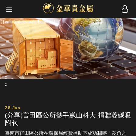
{{emb:article-main/banner}}
::
::
26
Jan
(分享)官田區公所攜手崑山科大 捐贈菱碳吸
附包
臺南市官田區公所在環保局經費補助下成功翻轉「菱角之