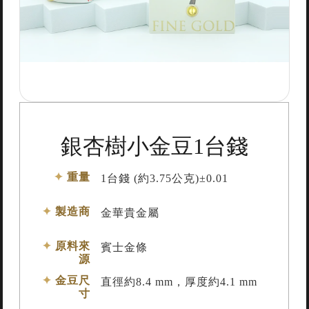
銀杏樹小金豆1台錢
重量
1台錢 (約3.75公克)±0.01
製造商
金華貴金屬
原料來
賓士金條
源
金豆尺
直徑約8.4 mm，厚度約4.1 mm
寸