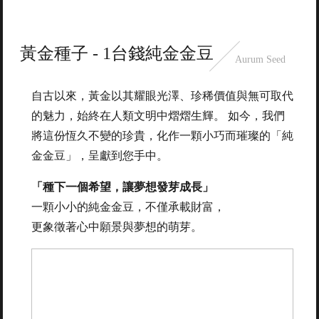
黃金種子 - 1台錢純金金豆
Aurum Seed
自古以來，黃金以其耀眼光澤、珍稀價值與無可取代
的魅力，始終在人類文明中熠熠生輝。 如今，我們
將這份恆久不變的珍貴，化作一顆小巧而璀璨的「純
金金豆」，呈獻到您手中。
「種下一個希望，讓夢想發芽成長」
一顆小小的純金金豆，不僅承載財富，
更象徵著心中願景與夢想的萌芽。