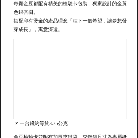
每顆金豆都配有精美的檢驗卡包裝，獨家設計的金黃
色銀杏樹。
搭配印有燙金的產品理念「種下一個希望，讓夢想發
芽成長」，寓意深遠。
📌 一台錢約等於3.75公克
金豆檢驗卡並附有加厚夾鏈袋。夾鏈袋尺寸為專屬紙