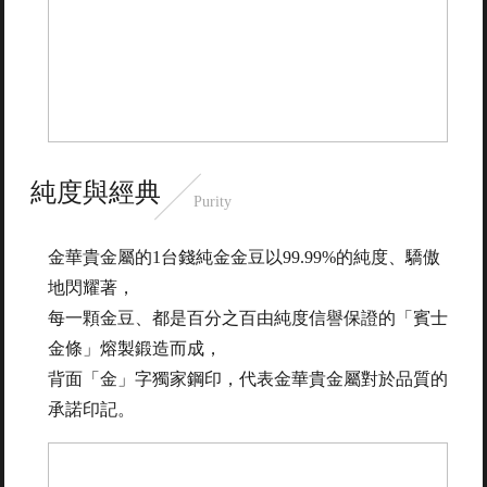
純度與經典
Purity
金華貴金屬的1台錢純金金豆以99.99%的純度、驕傲
地閃耀著，
每一顆金豆、都是百分之百由純度信譽保證的「賓士
金條」熔製鍛造而成，
背面「金」字獨家鋼印，代表金華貴金屬對於品質的
承諾印記。