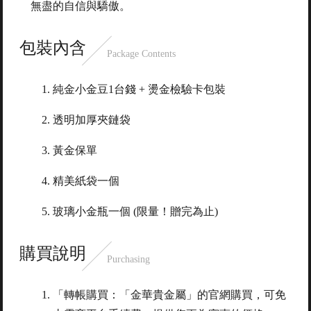
無盡的自信與驕傲。
包裝內含
Package Contents
純金小金豆1台錢 + 燙金檢驗卡包裝
透明加厚夾鏈袋
黃金保單
精美紙袋一個
玻璃小金瓶一個 (限量！贈完為止)
購買說明
Purchasing
「轉帳購買：「金華貴金屬」的官網購買，可免