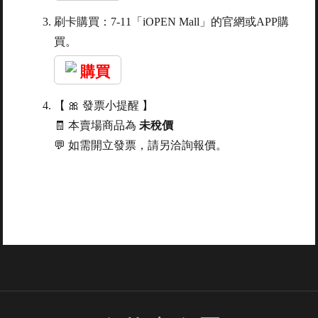
刷卡購買：7-11「iOPEN Mall」的官網或APP購
買。
購買
【 🎀 發票小提醒 】
🧾 本賣場商品為
未稅價
💬 如需開立發票，請另洽詢報價。