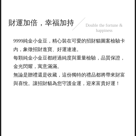
財運加倍，幸福加持
Double the fortune &
happiness
9999純金小金豆，精心裝在可愛的招財貓圖案檢驗卡
內，象徵招財進寶、好運連連。
每顆純金小金豆都經過純度與重量檢驗，品質保證，
金光閃耀，寓意滿滿。
無論是贈禮還是收藏，這份獨特的禮品都將帶來財富
與喜悅。讓招財貓為您守護金運，迎來富貴好運！