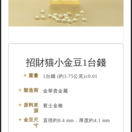
招財猫小金豆1台錢
重量
1台錢 (約3.75公克)±0.01
製造商
金華貴金屬
原料來
賓士金條
源
金豆尺
直徑約8.4 mm，厚度約4.1 mm
寸